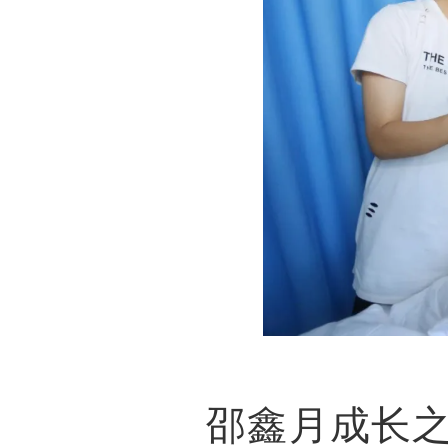
邵鑫月成长