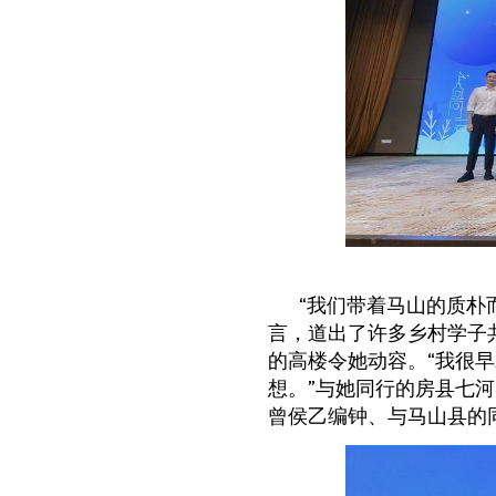
“
我们带着马山的质朴
言，道出了许多乡村学子
的高楼令她动容。“我很
想。”与她同行的房县七
曾侯乙编钟、与马山县的