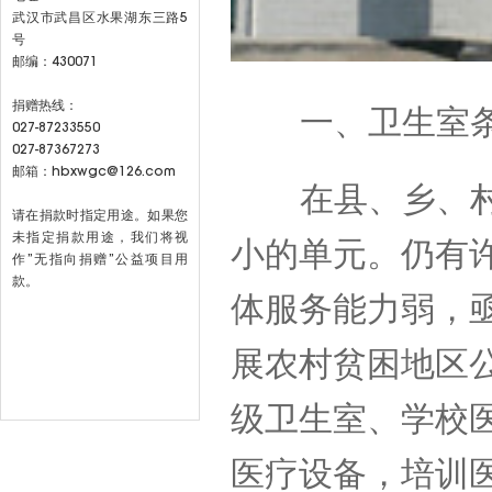
武汉市武昌区水果湖东三路5
号
邮编：430071
捐赠热线：
一、卫生室条
027-87233550
027-87367273
邮箱：hbxwgc@126.com
在县、乡、村三
请在捐款时指定用途。如果您
未指定捐款用途，我们将视
小的单元。仍有
作”无指向捐赠”公益项目用
款。
体服务能力弱，
展农村贫困地区
级卫生室、学校
医疗设备，培训