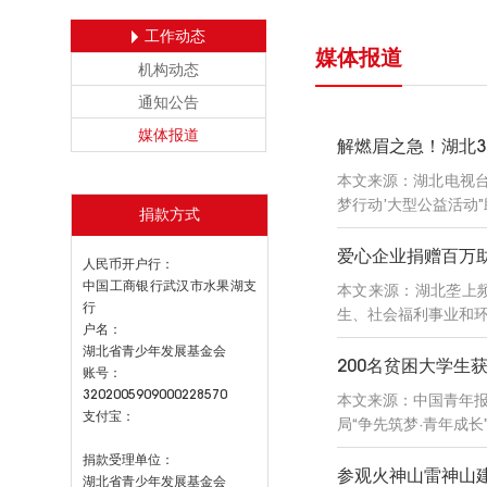
工作动态
媒体报道
机构动态
通知公告
媒体报道
解燃眉之急！湖北3
本文来源：湖北电视台 时
梦行动’大型公益活动
捐款方式
爱心企业捐赠百万
人民币开户行：
中国工商银行武汉市水果湖支
本文来源：湖北垄上频道
行
生、社会福利事业和环
户名：
湖北省青少年发展基金会
200名贫困大学生
账号：
3202005909000228570
本文来源：中国青年报客
支付宝：
局“争先筑梦·青年成
捐款受理单位：
参观火神山雷神山建
湖北省青少年发展基金会