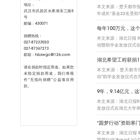
地址：
本文来源：楚天都市报
武汉市武昌区水果湖东三路5
年成长”基金22名受
号
邮编：430071
每年100万元，这
捐赠热线：
本文来源：湖北日报 时间
027-87233550
动暨助学金发放仪式在
027-87367273
邮箱：hbxwgc@126.com
湖北希望工程获捐1
请在捐款时指定用途。如果您
本文来源：楚天都市报—看
未指定捐款用途，我们将视
动”助学金发放仪式
作”无指向捐赠”公益项目用
款。
9年，9.14亿元，
本文来源：湖北日报时间
发放仪式在湖北大学举
“圆梦行动”资助寒
本文来源：湖北日报 时
圆梦行动”&quot