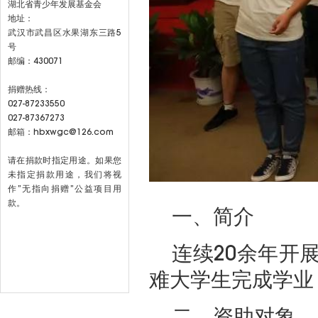
湖北省青少年发展基金会
地址：
武汉市武昌区水果湖东三路5
号
邮编：430071
捐赠热线：
027-87233550
027-87367273
邮箱：hbxwgc@126.com
请在捐款时指定用途。如果您
未指定捐款用途，我们将视
作”无指向捐赠”公益项目用
款。
一、简介
连续20余年开
难大学生完成学业
二、资助对象