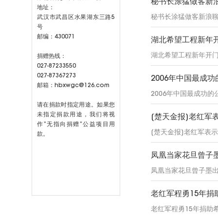
秘书长涂猛做客新浪
地址：
秘书长涂猛做客新浪聊春
武汉市武昌区水果湖东三路5
号
邮编：430071
湖北希望工程新年
湖北希望工程新年开门
捐赠热线：
027-87233550
027-87367273
2006年中国最成功
邮箱：hbxwgc@126.com
2006年中国最成功的
请在捐款时指定用途。如果您
未指定捐款用途，我们将视
[楚天金报]老红军
作”无指向捐赠”公益项目用
[楚天金报]老红军表
款。
凤凰当家花旦曾子墨
凤凰当家花旦曾子墨出
老红军程勇15年捐
老红军程勇15年捐助