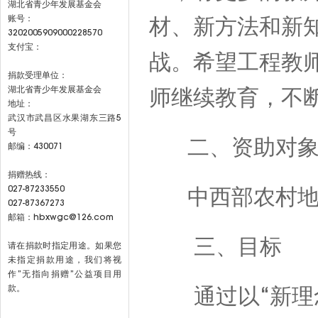
湖北省青少年发展基金会
账号：
材、新方法和新
3202005909000228570
支付宝：
战。希望工程教
捐款受理单位：
湖北省青少年发展基金会
师继续教育，不
地址：
武汉市武昌区水果湖东三路5
号
二、资助对
邮编：430071
捐赠热线：
027-87233550
中西部农村地区
027-87367273
邮箱：hbxwgc@126.com
三、目标
请在捐款时指定用途。如果您
未指定捐款用途，我们将视
作”无指向捐赠”公益项目用
款。
通过以“新理念