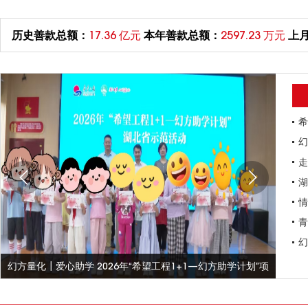
历史善款总额：
17.36 亿元
本年善款总额：
2597.23 万元
上
希
湖
青
幻方量化┃爱心助学 2026年“希望工程1+1—幻方助学计划”项
走路
目资助款发放了！
启！